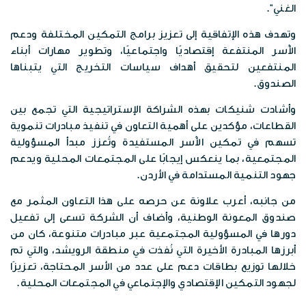
الخرائط الرقمية
الغني".
الفعاليات
وظائف شاغرة
الخطط الاستراتيجية
وتهدف هذه الإتفاقية إلى تعزيز برامج التمكين المختلفة ودعم
موزانة صندوق المعونة الوطنية
البوم الصور
الأُسر المنتفعة إقتصاديًا واجتماعيًا، وتطوير مهارات أبناء
الشركاء الاستراتيجين
المنتفعين لتحقيق أهداف سياسات التخريج التي يتبناها
تقارير مدقق الحسابات الختامية
الصندوق.
المكتبة المرئية
مبادرات الصندوق
وأشادت شنيكات بهذه الشراكة الإستراتيجية التي تجمع بين
المواد الاعلامية
القطاعات، مؤكدين على أهمية التعاون في تنفيذ مبادرات تنموية
قصص نجاح
تسهم في تمكين الأُسر المستفيدة وتُعزز مبدأ المسؤولية
النشرات المعرفية
المجتمعية، بما ينعكس إيجابًا على المجتمعات المحلية ويدعم
اتصل بنا
جهود التنمية المستدامة في الأردن.
بروشورات
من جانبه، أعرب علاونة عن حرصه على هذا التعاون المثمر مع
صندوق المعونة الوطنية، وأضاف أن الشركة تسعى إلى تفعيل
دورها في المسؤولية المجتمعية عبر مبادرات متنوعة، كان من
أبرزها المبادرة الأخيرة التي نُفذت في منطقة الرويشد، والتي تم
خلالها توزيع بطاقات دعم على عدد من الأسر المحتاجة، تعزيزًا
لجهود التمكين الإقتصادي والإجتماعي في المجتمعات المحلية.