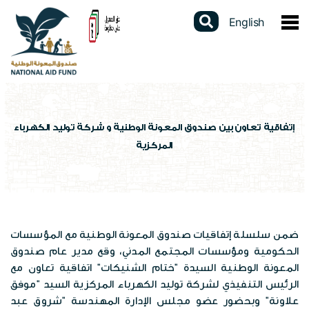
English
عن الصندوق
نبذة عن الصندوق
الخدمات الالكترونية
كلمة المدير العام
دليل الخدمات
المشاركات الالكترونية
إتفاقية تعاون بين صندوق المعونة الوطنية و شركة توليد الكهرباء
المركزية
القوانين والتشريعات
برنامج الدعم النقدي الموحد
استطلاعات الرأي
البيانات المفتوحة
استراتيجيتنا
برنامج التأهيل الجسماني
تواصل مع المدير العام
تقارير سنوية
السجل الوطني الموحد
الهيكل التنظيمي
شهادة لمن يهمه الأمر
الشكاوى الإلكترونية
ضمن سلسلة إتفاقيات صندوق المعونة الوطنية مع المؤسسات
دراسات وابحاث
عن السجل
المركز الاعلامي
الحكومية ومؤسسات المجتمع المدني، وقع مدير عام صندوق
برامج الصندوق
فتح محفظة الكترونية
المعونة الوطنية السيدة "ختام الشنيكات" اتفاقية تعاون مع
تقييم الخدمة
احصاءات وبيانات
الرئيس التنفيذي لشركة توليد الكهرباء المركزية السيد "موفق
الاخبار
العطاءات
مكاتب الصندوق
علاونة" وبحضور عضو مجلس الإدارة المهندسة "شروق عبد
الإستبيانات