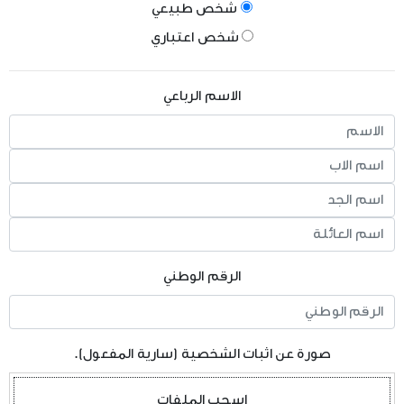
الخرائط الرقمية
شخص طبيعي
الفعاليات
وظائف شاغرة
الخطط الاستراتيجية
شخص اعتباري
موزانة صندوق المعونة الوطنية
البوم الصور
الشركاء الاستراتيجين
الاسم الرباعي
تقارير مدقق الحسابات الختامية
المكتبة المرئية
مبادرات الصندوق
المواد الاعلامية
قصص نجاح
النشرات المعرفية
اتصل بنا
بروشورات
الرقم الوطني
صورة عن اثبات الشخصية (سارية المفعول).
اسحب الملفات