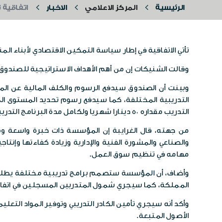
الرئيسية
المركز الاعلامي
الاخبار
اتفاقية 
تأتي الاتفاقية في إطار سياسة التمكين الاقتصادي لأبناء المنتفعين من صندوق المعونة، للأعمار من 6
وقالت الشنيكات إن من أهم الأهداف الاستراتيجية للصندوق 
وبينت أن الصندوق سيدفع الرسوم والكلف المالية عن المت
التدريبية المختلفة، كما سيدفع رسوم تحديد المستوى المه
التدريب مقداره 50 دينارا شهريا ولكامل مدة البرنامج التدريبي.
من جهته، قال الغرايبة إن المؤسسة ذات خبرة واسعة ومت
والصناعي والمشورة الفنية والإدارية وزيادة كفاءتها وإ
مهامه في تنظيم سوق العمل.
وأضاف، أن المؤسسة ستصمم برامج تدريبية مختلفة يطلب
المملكة، كما سيجري شمول المتدربين المسجلين في اتفاق
وأكد أنه سيجري تأمين الكادر التدريبي وتوفير المواد التعليم
الأصول المتبعة.