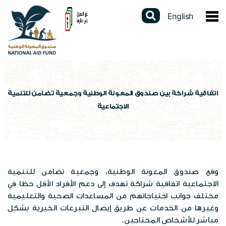
English
عن الصندوق
نبذة عن الصندوق
الخدمات الالكترونية
كلمة المدير العام
دليل الخدمات
المشاركات الالكترونية
اتفاقية شراكة بين صندوق المعونة الوطنية وجمعية تضامن للتنمية
الاجتماعية
القوانين والتشريعات
برنامج الدعم النقدي الموحد
استطلاعات الرأي
البيانات المفتوحة
استراتيجيتنا
برنامج التأهيل الجسماني
تواصل مع المدير العام
تقارير سنوية
السجل الوطني الموحد
الهيكل التنظيمي
شهادة لمن يهمه الأمر
الشكاوى الإلكترونية
وقع صندوق المعونة الوطنية، وجمعية تضامن للتنمية
دراسات وابحاث
عن السجل
المركز الاعلامي
الاجتماعية اتفاقية شراكة تهدف إلى دعم الأفراد الأقل حظا في
برامج الصندوق
فتح محفظة الكترونية
مختلف جوانب احتياجاتهم من المساعدات الصحية والتعليمية
تقييم الخدمة
احصاءات وبيانات
وغيرها من الخدمات عن طريق إيصال التبرعات الخيرية بشكل
الاخبار
العطاءات
مكاتب الصندوق
مباشر للأشخاص المحتاجين.
الإستبيانات