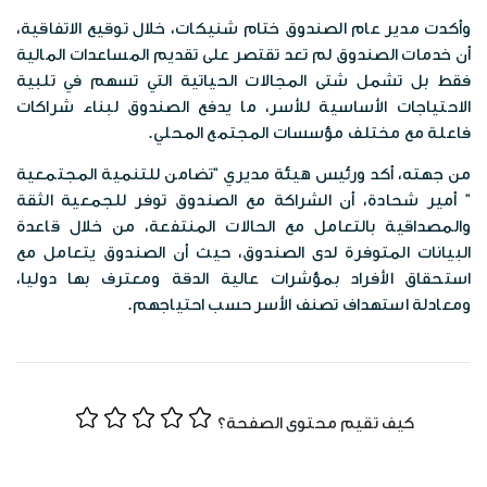
الخرائط الرقمية
الفعاليات
وأكدت مدير عام الصندوق ختام شنيكات، خلال توقيع الاتفاقية،
وظائف شاغرة
الخطط الاستراتيجية
أن خدمات الصندوق لم تعد تقتصر على تقديم المساعدات المالية
موزانة صندوق المعونة الوطنية
البوم الصور
فقط بل تشمل شتى المجالات الحياتية التي تسهم في تلبية
الشركاء الاستراتيجين
الاحتياجات الأساسية للأسر، ما يدفع الصندوق لبناء شراكات
تقارير مدقق الحسابات الختامية
فاعلة مع مختلف مؤسسات المجتمع المحلي.
المكتبة المرئية
مبادرات الصندوق
من جهته، أكد ورئيس هيئة مديري "تضامن للتنمية المجتمعية
المواد الاعلامية
" أمير شحادة، أن الشراكة مع الصندوق توفر للجمعية الثقة
قصص نجاح
والمصداقية بالتعامل مع الحالات المنتفعة، من خلال قاعدة
النشرات المعرفية
البيانات المتوفرة لدى الصندوق، حيث أن الصندوق يتعامل مع
اتصل بنا
استحقاق الأفراد بمؤشرات عالية الدقة ومعترف بها دوليا،
بروشورات
ومعادلة استهداف تصنف الأسر حسب احتياجهم.
كيف تقيم محتوى الصفحة؟