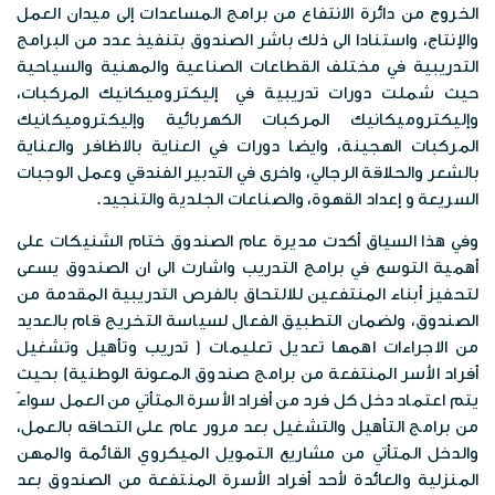
الخرائط الرقمية
الخروج من دائرة الانتفاع من برامج المساعدات إلى ميدان العمل
الفعاليات
وظائف شاغرة
الخطط الاستراتيجية
والإنتاج، واستنادا الى ذلك باشر الصندوق بتنفيذ عدد من البرامج
موزانة صندوق المعونة الوطنية
التدريبية في مختلف القطاعات الصناعية والمهنية والسياحية
البوم الصور
الشركاء الاستراتيجين
حيث شملت دورات تدريبية في إليكتروميكانيك المركبات،
تقارير مدقق الحسابات الختامية
وإليكتروميكانيك المركبات الكهربائية وإليكتروميكانيك
المكتبة المرئية
المركبات الهجينة، وايضا دورات في العناية بالاظافر والعناية
مبادرات الصندوق
بالشعر والحلاقة الرجالي، واخرى في التدبير الفندقي وعمل الوجبات
المواد الاعلامية
السريعة و إعداد القهوة، والصناعات الجلدية والتنجيد.
قصص نجاح
وفي هذا السياق أكدت مديرة عام الصندوق ختام الشنيكات على
النشرات المعرفية
اتصل بنا
أهمية التوسع في برامج التدريب واشارت الى ان الصندوق يسعى
لتحفيز أبناء المنتفعين للالتحاق بالفرص التدريبية المقدمة من
بروشورات
الصندوق، ولضمان التطبيق الفعال لسياسة التخريج قام بالعديد
من الاجراءات اهمها تعديل تعليمات ( تدريب وتأهيل وتشغيل
أفراد الأسر المنتفعة من برامج صندوق المعونة الوطنية) بحيث
يتم اعتماد دخل كل فرد من أفراد الأسرة المتأتي من العمل سواءً
من برامج التأهيل والتشغيل بعد مرور عام على التحاقه بالعمل،
والدخل المتأتي من مشاريع التمويل الميكروي القائمة والمهن
المنزلية والعائدة لأحد أفراد الأسرة المنتفعة من الصندوق بعد