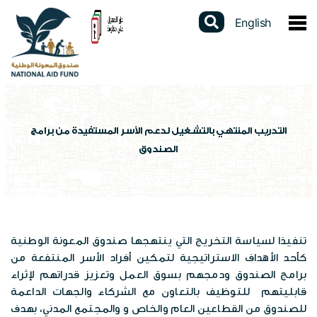
English
عن الصندوق
نبذة عن الصندوق
الخدمات الالكترونية
كلمة المدير العام
دليل الخدمات
المشاركات الالكترونية
التدريب المنتهي بالتشغيل لدعم الأسر المستفيدة من برامج
الصندوق
القوانين والتشريعات
برنامج الدعم النقدي الموحد
استطلاعات الرأي
البيانات المفتوحة
استراتيجيتنا
برنامج التأهيل الجسماني
تواصل مع المدير العام
تقارير سنوية
السجل الوطني الموحد
الهيكل التنظيمي
شهادة لمن يهمه الأمر
الشكاوى الإلكترونية
تنفيذا لسياسة التخريج التي ينتهجها صندوق المعونة الوطنية
دراسات وابحاث
عن السجل
المركز الاعلامي
كأحد الأهداف الاستراتيجية لتمكين أفراد الأسر المنتفعة من
برامج الصندوق
فتح محفظة الكترونية
برامج الصندوق ودمجهم بسوق العمل وتعزيز قدراتهم لإثراء
تقييم الخدمة
احصاءات وبيانات
قابليتهم للتوظيف بالتعاون مع الشركاء والجهات الداعمة
الاخبار
العطاءات
مكاتب الصندوق
للصندوق من القطاعين العام والخاص و والمجتمع المدني، بهدف
الإستبيانات