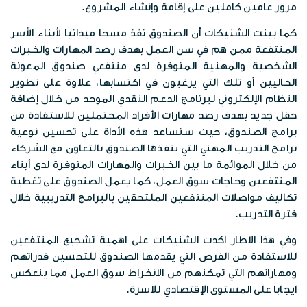
مرور عامين كاملين على إقامة وإنشاء المشروع.
كما بينت الشنيكات أن الصندوق نفذ مسحا ميدانيا لأبناء الأسر
المنتفعة ممن هم في سن العمل بهدف رصد المهارات والخبرات
الشخصية والمهنية المتوفرة لدى منتفعي صندوق المعونة
الحاليين أو تلك التي يرغبون في اكتسابها، علاوة على تطوير
النظام الإلكتروني لبرنامج الدعم النقدي الموحد من خلال إضافة
حقل جديد بهدف رصد مهارات الأفراد المحتملين للاستفادة من
برامج الصندوق، حيث ستساعد هذه الأداة على تحسين نوعية
برامج التدريب المهني التي ينفذها الصندوق بالتعاون مع الشركاء
من خلال الموائمة ما بين الخبرات والمهارات المتوفرة لدى أبناء
المنتفعين وحاجات سوق العمل، كما يعمل الصندوق على تغطية
تكاليف مواصلات المنتفعين الملتحقين بالبرامج التدريبية خلال
فترة التدريب.
وفي هذا الاطار اكدت الشنيكات على اهمية تشجيع المنتفعين
للاستفادة من الفرص التي يقدمها الصندوق للتحسين قدراتهم
ومهاراتهم التي تمكنهم من الانخراط سوق العمل مما ينعكس
ايجابا على المستوى الإقتصادي للاسرة.