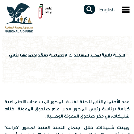
English
عن الصندوق
نبذة عن الصندوق
الخدمات الالكترونية
كلمة المدير العام
دليل الخدمات
المشاركات الالكترونية
اللجنة الفنية لمحور المساعدات الاجتماعية تعقد اجتماعها الثاني
القوانين والتشريعات
برنامج الدعم النقدي الموحد
استطلاعات الرأي
البيانات المفتوحة
استراتيجيتنا
برنامج التأهيل الجسماني
تواصل مع المدير العام
تقارير سنوية
السجل الوطني الموحد
الهيكل التنظيمي
شهادة لمن يهمه الأمر
الشكاوى الإلكترونية
عقد الأجتماع الثاني للجنة الفنية لمحور المساعدات الاجتماعية
دراسات وابحاث
عن السجل
المركز الاعلامي
كرامة برئاسة رئيس المحور مدير عام صندوق المعونة، ختام
برامج الصندوق
فتح محفظة الكترونية
شنيكات، في مقر صندوق المعونة الوطنية.
تقييم الخدمة
احصاءات وبيانات
الاخبار
العطاءات
مكاتب الصندوق
وبينت شنيكات، خلال اجتماع اللجنة الفنية لمحور "كرامة"
الإستبيانات