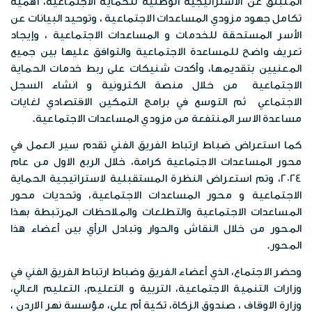
الخرائط الرقمية
المنبثق عن الاستراتيجية الوطنية للحماية الاجتماعية، أهمية
الفعاليات
تكامل جهود مزودي المساعدات الاجتماعية ، وتوحيد البيانات عن
وظائف شاغرة
الخطط الاستراتيجية
الأسر المستحقة للخدمات و المساعدات الاجتماعية ، وإيجاد
موزانة صندوق المعونة الوطنية
البوم الصور
تعريف واضح للمساعدة الاجتماعية والتوافق عليها بين جميع
الشركاء الاستراتيجين
المعنيين بتقديمها، وأكدت شنيكات على ربط خدمات الحماية
تقارير مدقق الحسابات الختامية
الاجتماعية من خلال منصة الكترونية و انشاء السجل
المكتبة المرئية
مبادرات الصندوق
الاجتماعي ثم التوسع في برامج التمكين الاقتصادي لغايات
مساعدة الاسر المنتفعة من مزودي المساعدات الاجتماعية.
المواد الاعلامية
قصص نجاح
كما استعراض ضباط ارتباط الفريق الفني تقدم سير العمل في
النشرات المعرفية
محور المساعدات الاجتماعية كرامة، خلال الربع الاول من عام
اتصل بنا
2024، وتم استعراض النظرة المستقبلية لاستراتيجية الحماية
بروشورات
الاجتماعية و محور المساعدات الاجتماعية، وتحديات محور
المساعدات الاجتماعية والتطلعات والملاحظات المرتبطة بهذا
المحور من خلال النقاش والحوار وتبادل الرأي بين أعضاء هذا
المحور.
وحضر الاجتماع، الذي أعضاء الفريق وضباط ارتباط الفريق الفني في
وزارات التنمية الاجتماعية، التربية و التعليم، التعليم العالي،
وزارة الاوقاف ، صندوق الزكاة، تكية أم علي، مؤسسة نهر الاردن ،