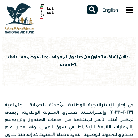
English
عن الصندوق
نبذة عن الصندوق
الخدمات الالكترونية
كلمة المدير العام
دليل الخدمات
المشاركات الالكترونية
توقيع إتفاقية تعاون بين صندوق المعونة الوطنية وجامعة البلقاء
التطبيقية
القوانين والتشريعات
برنامج الدعم النقدي الموحد
استطلاعات الرأي
البيانات المفتوحة
استراتيجيتنا
برنامج التأهيل الجسماني
تواصل مع المدير العام
تقارير سنوية
السجل الوطني الموحد
الهيكل التنظيمي
شهادة لمن يهمه الأمر
الشكاوى الإلكترونية
في إطار الإستراتيجية الوطنية المُحدثة للحماية الاجتماعية
دراسات وابحاث
عن السجل
المركز الاعلامي
(2023-2033) وإستراتيجية صندوق المعونة الوطنية، وبهدف
برامج الصندوق
فتح محفظة الكترونية
تمكين أبناء الأُسر المنتفعة من خدمات الصندوق وتزويدهم
تقييم الخدمة
احصاءات وبيانات
بالمهارات اللازمة للإنخراط في سوق العمل، وقع مدير عام
الاخبار
العطاءات
مكاتب الصندوق
صندوق المعونة الوطنية، السيدة ختام الشنيكات، إتفاقية تعاون
الإستبيانات