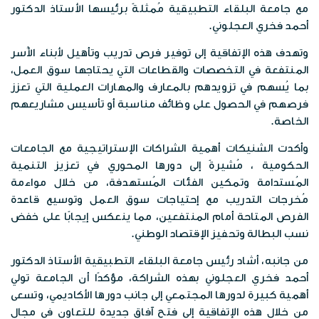
الخرائط الرقمية
مع جامعة البلقاء التطبيقية مُمثلةً برئيسها الأستاذ الدكتور
الفعاليات
وظائف شاغرة
الخطط الاستراتيجية
أحمد فخري العجلوني.
موزانة صندوق المعونة الوطنية
البوم الصور
وتهدف هذه الإتفاقية إلى توفير فرص تدريب وتأهيل لأبناء الأُسر
الشركاء الاستراتيجين
المنتفعة في التخصصات والقطاعات التي يحتاجها سوق العمل،
تقارير مدقق الحسابات الختامية
بما يُسهم في تزويدهم بالمعارف والمهارات العملية التي تعزز
المكتبة المرئية
مبادرات الصندوق
فرصهم في الحصول على وظائف مناسبة أو تأسيس مشاريعهم
الخاصة.
المواد الاعلامية
قصص نجاح
وأكدت الشنيكات أهمية الشراكات الإستراتيجية مع الجامعات
النشرات المعرفية
الحكومية ، مُشيرةً إلى دورها المحوري في تعزيز التنمية
اتصل بنا
المُستدامة وتمكين الفئات المُستهدفة، من خلال مواءمة
بروشورات
مُخرجات التدريب مع إحتياجات سوق العمل وتوسيع قاعدة
الفرص المتاحة أمام المنتفعين، مما ينعكس إيجابًا على خفض
نسب البطالة وتحفيز الإقتصاد الوطني.
من جانبه، أشاد رئيس جامعة البلقاء التطبيقية الأستاذ الدكتور
أحمد فخري العجلوني بهذه الشراكة، مؤكدًا أن الجامعة تولي
أهمية كبيرة لدورها المجتمعي إلى جانب دورها الأكاديمي، وتسعى
من خلال هذه الإتفاقية إلى فتح آفاق جديدة للتعاون في مجال