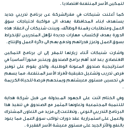
الخرائط الرقمية
لتمكين الأسر المنتفعة اقتصاديا .
الفعاليات
وظائف شاغرة
الخطط الاستراتيجية
كما أعلنت شنيكات في مقرالشركة عن برنامج تدريبي جديد
موزانة صندوق المعونة الوطنية
البوم الصور
يستهدف ابناء المحافظة يهدف الى مواكبة احتياجات سوق
الشركاء الاستراتيجين
العمل ومتطلبات رقمنة الوظائف، وبينت شنيكات أن انعقاد هذه
تقارير مدقق الحسابات الختامية
الدورة يهدف لإكتساب مهارات جديدة تؤهل المتدربين للإنخراط
المكتبة المرئية
مبادرات الصندوق
بسوق العمل وتعزز قدراتهم وتدفـع بهم الى دائرة العمل والإنتاج.
المواد الاعلامية
واشارت شنيكات أثناء زيارتها للمقر إلى ان برنامج التمكين
قصص نجاح
الاقتصادي يعد احد أهم برامج الصندوق ويعتبر محوراً أساسياً في
النشرات المعرفية
استراتيجية صندوق المعونة الوطنية، والذي يقوم على توفير
اتصل بنا
فرص تدريب وتشغيل حقيقية لأفراد الأسر المنتفعة، مما يسهم
بروشورات
في تحسين مستوى معيشتهم ويمنحهم فرصة للحياة الكريمة
.
وفي الختام اثنت على الجهود المـبذولة من قبل شركة هداية
للتنمية المجتمعية وتعاونها المثمر مع الصندوق في تنفيذ هذا
البرنامج التدريبي النوعي , وتطلعت إلى مزيد من التعاون المشترك
والعمل على استمرارية عقد دورات تواكب سوق العمل مما يعود
بالنفع والأثر الجيد على مستوى معيشة الأسر الفقيرة .