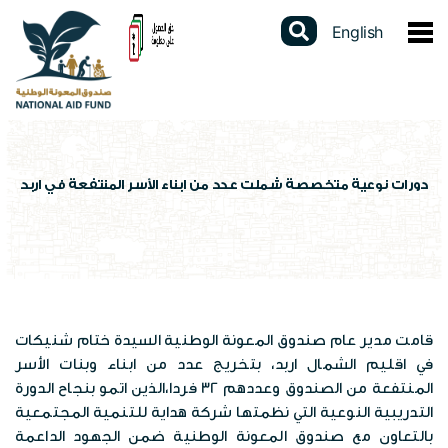
English
عن الصندوق
نبذة عن الصندوق
الخدمات الالكترونية
كلمة المدير العام
دليل الخدمات
المشاركات الالكترونية
دورات نوعية متخصصة شملت عدد من ابناء الأسر المنتفعة في اربد
القوانين والتشريعات
برنامج الدعم النقدي الموحد
استطلاعات الرأي
البيانات المفتوحة
استراتيجيتنا
برنامج التأهيل الجسماني
تواصل مع المدير العام
تقارير سنوية
السجل الوطني الموحد
الهيكل التنظيمي
شهادة لمن يهمه الأمر
الشكاوى الإلكترونية
قامت مدير عام صندوق المعونة الوطنية السيدة ختام شنيكات
دراسات وابحاث
عن السجل
المركز الاعلامي
في اقليم الشمال اربد، بتخريج عدد من ابناء وبنات الأسر
برامج الصندوق
فتح محفظة الكترونية
المنتفعة من الصندوق وعددهم 32 فردا،الذين اتمو بنجاح الدورة
تقييم الخدمة
احصاءات وبيانات
التدريبية النوعية التي نظمتها شركة هداية للتنمية المجتمعية
الاخبار
العطاءات
مكاتب الصندوق
بالتعاون مع صندوق المعونة الوطنية ضمن الجهود الداعمة
الإستبيانات