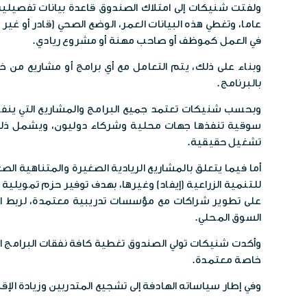
عاما، وتغطي هذه البيانات العمر، الوضع الصحي (قادر أو غي
في العمل كموظف أو صاحب مهنة أو مشروع ريادي.
وبناء على ذلك، يتم التعامل مع أي برامج أو مشاريع من خل
بالبرنامج.
وبحسب شنيكات تعتمد جميع البرامج والمشاريع التي ينفذها 
سوقية تنفذها جهات محلية وشركاء دوليون، ويشمل ذلك قط
تشغيل حقيقية.
أما فيما يتعلق بالمشاريع الريادية الصغيرة والمتناهية 
للتنمية الزراعية (إيفاد) وغيرها، بهدف توفير حزم تمويل
على تطوير شراكات مع مؤسسات تدريبية معتمدة، لربط 
السوق المحلي.
وأكدت شنيكات تولي الصندوق تغطية كافة نفقات البرامج ا
خاصة معتمدة.
وفي إطار سياساته الهادفة إلى تشجيع المتدربين وزيادة الإقبال ع