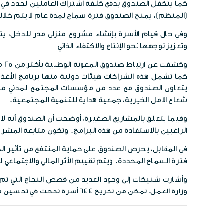
(المنظم)، يمنح الصندوق فترة سماح لمدة عام لا يتم خلال
وفي حال قيام الأسرة بإنشاء مشروع منزلي مدر للدخل، يت
وتعزيز توجهها نحو الإنتاج والاكتفاء الذاتي
وك
كما تشمل هذه الشراكات هيئات دولية منها برنامج الأغذية الع
يتعاون الصندوق مع عدد من مؤسسات المجتمع المدني مثل ج
شعاع الامل الخيرية، جمعية هداية للتنمية المجتمعية.
وفيما يتعلق بالمشاريع الصغيرة، أوضحت أن الصندوق أنه لا 
الراغبين بالاستفادة من هذه البرامج. وتكون متابعة المش
في المقابل، يحرص الصندوق على حماية المنتفع من تأثير 
فترة السماح المحددة. ويتم تقييم الأثر المالي والاجتماع
وأشارت شنيكات إلى وجود العديد من قصص النجاح التي تم ت
وزارة العمل، تمكن من تخريج 644 أسرة نجحت في تحسين مستواها المعيشي وسد فجوة فقرها، بفضل التحاق أحد أفرادها بسوق العمل.