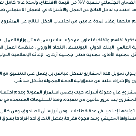
كما يتكفل الصندوق بدفع كلفة اشتراك العاملين الجدد في الضمان الاجتماعي
ها احتساب الدخل الناتج عن العمل والاشتراك في الضمان الاجتماعي 
م منحها إعفاء لمدة عامين من احتساب الدخل الناتج عن المشروع 
شفت عن ارتباط صندوق المعونة الوطنية بأكثر من 25 مذكرة تفاهم واتفاقية تعاون مع مؤسسات رس
المي، البنك الدولي، اليونيسف، الاتحاد الأوروبي، منظمة العمل الدول
معية الآفاق، جمعية قطر، جمعية أركان، الإغاثة الإسلامية الدو
يتولى تمويل هذه المشاريع بشكل مباشر، بل يعمل على التنسيق مع الج
روع والإشراف عليه من مسؤولية الجهة الممولة بشكل مباشر.
المشروع على معونة أسرته، حيث يضمن استمرار المعونة وعدم احتسا
ي للمشروع بعد مرور عامين من تنفيذه، وفقا للتعليمات المعتمدة في 
وثيقها إعلاميا في عدة قطاعات. ومن أبرزها أن الصندوق، ومن خلال