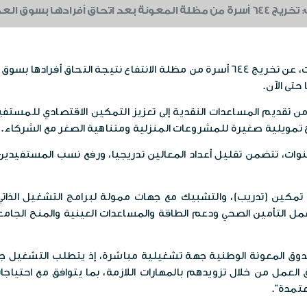
ونة بعد اتحاق أفرادها بسوق العمل
كشفت مديرة عام صندوق المعونة الوطنية، ختام شنيكات، عن تخريج 644 أسرة من مظلة ا
 تقديم المساعدات النقدية إلى تعزيز التمكين الاقتصادي للمستفيدين،
تمويلية صغيرة للمشروعات المنزلية ومتناهية الصغر مع الشركاء.
مكين (تدريب)، والتشبيك مع جهات ممولة لبرامج التشغيل الذاتي 
 تشمل التأمين الصحي ودعم الطاقة والمساعدات العينية والمنح الجا
 صندوق المعونة الوطنية جهة تشغيلية مباشرة، إذ يتطلب التشغي
لعمل من خلال تزويدهم بالمهارات اللازمة، بما يتوافق مع احتياجات
عتمدة”.