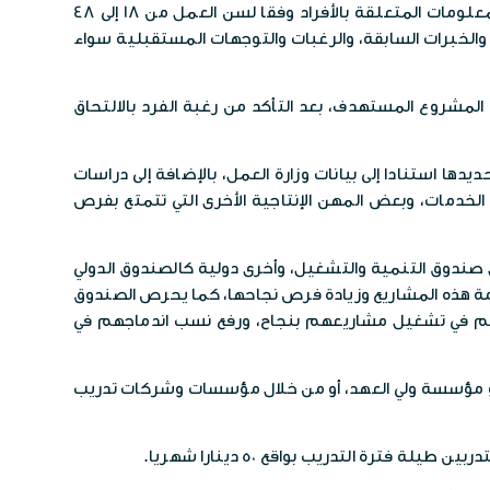
ولفتت شنيكات إلى امتلاك الصندوق قاعدة بيانات تفصيلية تتضمن استمارات التخريج وبيانات مسح المهارات، تشمل جميع المعلومات المتعلقة بالأفراد وفقا لسن العمل من 18 إلى 48
، والخبرات السابقة، والرغبات والتوجهات المستقبلية سواء
 المشروع المستهدف، بعد التأكد من رغبة الفرد بالالتحاق
ا استنادا إلى بيانات وزارة العمل، بالإضافة إلى دراسات
خدمات، وبعض المهن الإنتاجية الأخرى التي تتمتع بفرص
 صندوق التنمية والتشغيل، وأخرى دولية كالصندوق الدولي
امة هذه المشاريع وزيادة فرص نجاحها، كما يحرص الصندوق
م في تشغيل مشاريعهم بنجاح، ورفع نسب اندماجهم في
 أو مؤسسة ولي العهد، أو من خلال مؤسسات وشركات تدريب
رة التدريب بواقع 50 دينارا شهريا.