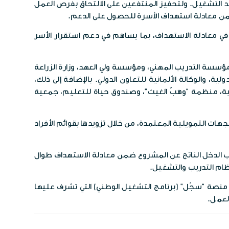
 بنسبة 7% من قيمة الاقتطاع، ولمدة عام كامل بعد التشغيل. ولتحفيز المنتفعين على الالتحاق بفرص العمل
ضمن معادلة استهداف الأسرة للحصول على الدعم.
في معادلة الاستهداف، بما يساهم في دعم استقرار الأسر
مية مثل وزارة العمل، مؤسسة التدريب المهني، ومؤسسة ولي العهد، وزارة الزراعة
ية، والوكالة الألمانية للتعاون الدولي. بالإضافة إلى ذلك،
لية، منظمة “وهبّ الغيث”، وصندوق حياة للتعليم، جمعية
هات التمويلية المعتمدة، من خلال تزويدها بقوائم الأفراد
ب الدخل الناتج عن المشروع ضمن معادلة الاستهداف طوال
نظام التدريب والتشغيل.
 منصة “سجّل” (برنامج التشغيل الوطني) التي تشرف عليها