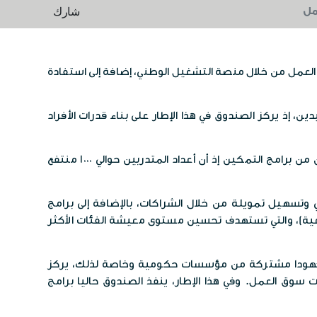
شارك
لانتفاع نتيجة التحاق أفرادها بسوق العمل من خلال منصة التشغيل الوطني، إضافة إلى استفادة
 إذ يركز الصندوق في هذا الإطار على بناء قدرات الأفراد
وأشارت شنيكات إلى وجود خطة استراتيجية تمتد لعدة سنوات، تتضمن تقليل أعداد المعالين تدريجيا، ورفع نسب المستفيدين من برامج التمكين إذ أن أعداد المتدربين حوالي 1000 منتفع
وتسهيل تمويلة من خلال الشراكات، بالإضافة إلى برامج
معية)، والتي تستهدف تحسين مستوى معيشة الفئات الأكثر
ل جهودا مشتركة من مؤسسات حكومية وخاصة لذلك، يركز
 سوق العمل. وفي هذا الإطار، ينفذ الصندوق حاليا برامج