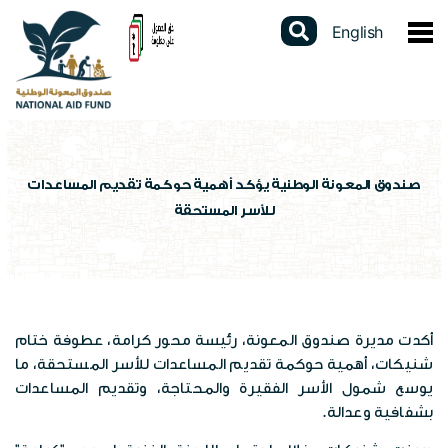
English
عن الصندوق
نبذة عن الصندوق
الخدمات الالكترونية
كلمة المدير العام
دليل الخدمات
المشاركات الالكترونية
صندوق المعونة الوطنية يؤكد أهمية حوكمة تقديم المساعدات
للأسر المستحقة
القوانين والتشريعات
برنامج الدعم النقدي الموحد
استطلاعات الرأي
البيانات المفتوحة
استراتيجيتنا
برنامج التأهيل الجسماني
تواصل مع المدير العام
تقارير سنوية
السجل الوطني الموحد
الهيكل التنظيمي
شهادة لمن يهمه الأمر
الشكاوى الإلكترونية
أكدت مديرة صندوق المعونة، رئيسة محور كرامة، عطوفة ختام
دراسات وابحاث
عن السجل
المركز الاعلامي
شنيكات، أهمية حوكمة تقديم المساعدات للأسر المستحقة، ما
برامج الصندوق
فتح محفظة الكترونية
يوسع شمول الأسر الفقيرة والمحتاجة، وتقديم المساعدات
تقييم الخدمة
احصاءات وبيانات
بشفافية وعدالة.
الاخبار
العطاءات
مكاتب الصندوق
الإستبيانات