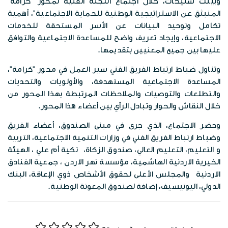
الخرائط الرقمية
وبينت شنيكات، خلال اجتماع اللجنة الفنية لمحور "كرامة"
الفعاليات
المنبثق عن الاستراتيجية الوطنية للحماية الاجتماعية"، أهمية
وظائف شاغرة
الخطط الاستراتيجية
تكامل وتوحيد البيانات عن الأسر المستحقة للخدمات
موزانة صندوق المعونة الوطنية
البوم الصور
الاجتماعية، وإيجاد تعريف واضح للمساعدة الاجتماعية والتوافق
الشركاء الاستراتيجين
عليها بين جميع المعنيين بتقديمها.
تقارير مدقق الحسابات الختامية
المكتبة المرئية
مبادرات الصندوق
وتناول ضباط ارتباط الفريق الفني سير العمل في محور "كرامة"،
المساعدة الاجتماعية المستهدفة، والأولويات والتحديات
المواد الاعلامية
والتطلعات والتوصيات والملاحظات المرتبطة بهذا المحور من
قصص نجاح
خلال النقاش والحوار وتبادل الرأي بين أعضاء هذا المحور.
النشرات المعرفية
اتصل بنا
وحضر الاجتماع، الذي جرى في مبنى الصندوق، أعضاء الفريق
وضباط ارتباط الفريق الفني في وزارات التنمية الاجتماعية، التربية
بروشورات
و التعليم، التعليم العالي، صندوق الزكاة، تكية أم علي ، الهيئة
الخيرية الاردنية الهاشمية، مؤسسة نهر الاردن ، جمعية الفنادق
الاردنية والمجلس الأعلى لحقوق الأشخاص ذوي الإعاقة، البنك
الدولي، اليونيسيف، إضافة لصندوق المعونة الوطنية.