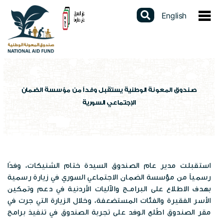
English
عن الصندوق
نبذة عن الصندوق
الخدمات الالكترونية
كلمة المدير العام
دليل الخدمات
المشاركات الالكترونية
صندوق المعونة الوطنية يستقبل وفداً من مؤسسة الضمان
الإجتماعي السورية
القوانين والتشريعات
برنامج الدعم النقدي الموحد
استطلاعات الرأي
البيانات المفتوحة
استراتيجيتنا
برنامج التأهيل الجسماني
تواصل مع المدير العام
تقارير سنوية
السجل الوطني الموحد
الهيكل التنظيمي
شهادة لمن يهمه الأمر
الشكاوى الإلكترونية
استقبلت مدير عام الصندوق السيدة ختام الشنيكات، وفدًا
دراسات وابحاث
عن السجل
المركز الاعلامي
رسمياً من مؤسسة الضمان الاجتماعي السوري في زيارة رسمية
برامج الصندوق
فتح محفظة الكترونية
بهدف الاطلاع على البرامـج والآليات الأردنية في دعم وتمكين
تقييم الخدمة
احصاءات وبيانات
الأسر الفقيرة والفئات المستضعفة، وخلال الزيارة التي جرت في
الاخبار
العطاءات
مكاتب الصندوق
مقر الصندوق اطّلع الوفد على تجربة الصندوق في تنفيذ برامج
الإستبيانات