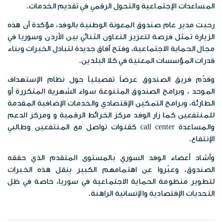
الخرائط الرقمية
المساعدات الإجتماعية والتحول الرقمي في تقديم الخدمات.
الفعاليات
وظائف شاغرة
الخطط الاستراتيجية
رحبت مدير عام صندوق المعونة الوطنية بالوفد، مؤكدة أن هذه
موزانة صندوق المعونة الوطنية
البوم الصور
الزيارة تمثل فرصة لتعزيز التعاون الثنائي بين الأردن وسوريا في
الشركاء الاستراتيجين
مجال الحماية الاجتماعية، وفتح آفاق جديدة لتبادل الخبرات وبناء
تقارير مدقق الحسابات الختامية
قدرات المؤسسات المعنية في كلا البلدين.
المكتبة المرئية
مبادرات الصندوق
وقدّم فريق الصندوق عرضاً تفصيلياً حول نظام الإستهداف
المواد الاعلامية
الموحد ، وبرامج الصندوق المتنوعة سواء الشهرية المتكررة أو
قصص نجاح
الطارئة، وبرامج التمكين الإقتصادي والخدمات الإضافية المقدمة
النشرات المعرفية
للمنتفعين كما زار الوفد مركز الخرائط الرقمية و ومركز الدعم
اتصل بنا
والمساعدة call center كقنوات تواصل مع المنتفعين وطالبي
بروشورات
الإنتفاع.
وأشاد أعضاء الوفد السوري بالمستوى المتقدم الذي حققه
الصندوق، وعبّروا عن اهتمامهم الكبير بنقل هذه الخبرات
لتطوير منظومة الحماية الاجتماعية في سوريا، خاصة في ظل
التحديات الإقتصادية والإنسانية الراهنة.