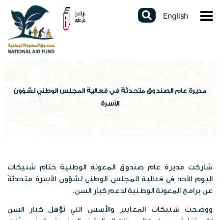
English
عن الصندوق
نبذة عن الصندوق
الخدمات الالكترونية
كلمة المدير العام
دليل الخدمات
المشاركات الالكترونية
مديرة عام الصندوق متحدثةً في فعالية المجلس الوطني لشؤون
الأسرة
القوانين والتشريعات
برنامج الدعم النقدي الموحد
استطلاعات الرأي
البيانات المفتوحة
استراتيجيتنا
برنامج التأهيل الجسماني
تواصل مع المدير العام
تقارير سنوية
السجل الوطني الموحد
الهيكل التنظيمي
شهادة لمن يهمه الأمر
الشكاوى الإلكترونية
شاركت مديرة عام صندوق المعونة الوطنية ختام شنيكات
دراسات وابحاث
عن السجل
المركز الاعلامي
اليوم الأحد في فعالية المجلس الوطني لشؤون الأسرة متحدثةً
برامج الصندوق
فتح محفظة الكترونية
عن برامج المعونة الوطنية لدعم كبار السن.
تقييم الخدمة
احصاءات وبيانات
الاخبار
العطاءات
مكاتب الصندوق
ووضحت شنيكات المعايير والأسس التي تؤهل كبار السن
الإستبيانات