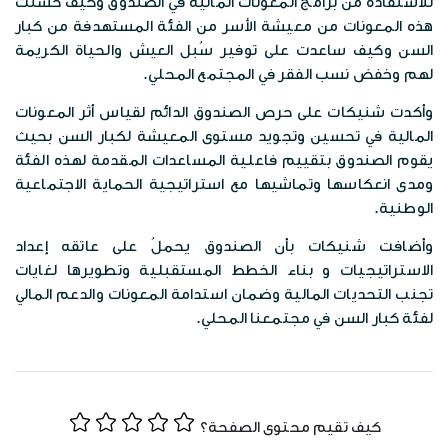
الخرائط الرقمية
للاستفادة من برامج المعونات المالية في الصندوق وكيف حسّنت
الفعاليات
هذه المعونات من معيشة الأسر من الفئة المستهدفة من كبار
وظائف شاغرة
الخطط الاستراتيجية
السن وكيف ساعدت على توفير سُبل العيش والحياة الكريمة
موزانة صندوق المعونة الوطنية
البوم الصور
لهم وخفض نسب الفقر في المجتمع المحلي.
الشركاء الاستراتيجين
تقارير مدقق الحسابات الختامية
وأكدت شنيكات على حرص الصندوق الدائم لقياس أثر المعونات
المكتبة المرئية
مبادرات الصندوق
المالية في تحسين وتجويد مستوى المعيشة لكبار السن بحيث
يقوم الصندوق بتقييم فاعلية المساعدات المقدمة لهذه الفئة
المواد الاعلامية
ومدى انعكاسها وتماشيها مع استراتيجية الحماية الاجتماعية
قصص نجاح
الوطنية.
النشرات المعرفية
اتصل بنا
وأضافت شنيكات بأن الصندوق يحملُ على عاتقه إعداد
الاستراتيجيات و بناء الخطط المستقبلية وتطويرها لغايات
بروشورات
تجنب التحديات المالية وضمان استدامة المعونات والدعم المالي
لفئة كبار السن في مجتمعنا المحلي.
كيف تقيم محتوى الصفحة؟