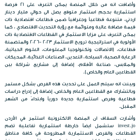
وأضافت انه من خلال المنصة يمكن التعرف على 21 فرصة
استثمارية بحجم استثمار متوقع يصل الى حوالي مليار دينار
اردني، متنوعة قطاعياً وجغرافياً ضمن قطاعات اقتصادية ذات
قيمة مضافة عالية ومتوائمة مع رؤية التحديث الاقتصادي ، كما
يمكن التعرف على مزايا الاستثمار في القطاعات الاقتصادية ذات
الأولوية في استراتيجية ترويج الاستثمار 2023 -2026 والمتضمنة
قطاعات، (الاتصالات وتكنولوجيا المعلومات، العلوم الحياتية،
الرعاية الصحية، السياحة، التعدين، الصناعات الغذائية، المحيكات
والملابس، صناعة الأفلام، إضافة إلى مشاريع شراكة بين
القطاعين العام والخاص).
وبينت انه سيتم العمل على تحديث هذه الفرص بشكل مستمر
وبالتشارك مع القطاعين العام والخاص، إضافة إلى إدراج دراسات
قطاعية وفرص استثمارية جديدة دورياً وابتداءً من الشهر
المقبل.
وأشارت السقاف ان المنصة الالكترونية استثمر في الأردن
invest.jo
ستشمل ايضاً خارطة استثمارية تفاعلية تضم
القطاعات والفرص الاستثمارية المطروحة في كافة مناطق