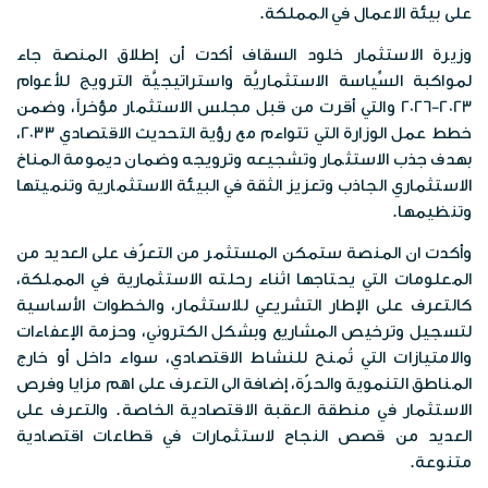
الخرائط الرقمية
على بيئة الاعمال في المملكة.
الفعاليات
وظائف شاغرة
الخطط الاستراتيجية
وزيرة الاستثمار خلود السقاف أكدت أن إطلاق المنصة جاء
موزانة صندوق المعونة الوطنية
البوم الصور
لمواكبة السِّياسة الاستثماريَّة واستراتيجيَّة الترويج للأعوام
الشركاء الاستراتيجين
2023-2026 والتي أقرت من قبل مجلس الاستثمار مؤخراً، وضمن
تقارير مدقق الحسابات الختامية
خطط عمل الوزارة التي تتواءم مع رؤية التحديث الاقتصادي 2033،
المكتبة المرئية
مبادرات الصندوق
بهدف جذب الاستثمار وتشجيعه وترويجه وضمان ديمومة المناخ
الاستثماري الجاذب وتعزيز الثقة في البيئة الاستثمارية وتنميتها
المواد الاعلامية
قصص نجاح
وتنظيمها.
النشرات المعرفية
وأكدت ان المنصة ستمكن المستثمر من التعرّف على العديد من
اتصل بنا
المعلومات التي يحتاجها اثناء رحلته الاستثمارية في المملكة،
بروشورات
كالتعرف على الإطار التشريعي للاستثمار، والخطوات الأساسية
لتسجيل وترخيص المشاريع وبشكل الكتروني، وحزمة الإعفاءات
والامتيازات التي تُمنح للنشاط الاقتصادي، سواء داخل أو خارج
المناطق التنموية والحرّة، إضافة الى التعرف على اهم مزايا وفرص
الاستثمار في منطقة العقبة الاقتصادية الخاصة. والتعرف على
العديد من قصص النجاح لاستثمارات في قطاعات اقتصادية
متنوعة.