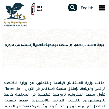
English
عن الصندوق
نبذة عن الصندوق
الخدمات الالكترونية
كلمة المدير العام
دليل الخدمات
المشاركات الالكترونية
وزارة الاستثمار تطلق أول منصة ترويجية تفاعلية (استثمر في الأردن)
القوانين والتشريعات
برنامج الدعم النقدي الموحد
استطلاعات الرأي
البيانات المفتوحة
استراتيجيتنا
برنامج التأهيل الجسماني
تواصل مع المدير العام
تقارير سنوية
السجل الوطني الموحد
الهيكل التنظيمي
شهادة لمن يهمه الأمر
الشكاوى الإلكترونية
أعلنت وزارة الاستثمار قيامها وبالتعاون مع وزارة الاقتصاد
دراسات وابحاث
عن السجل
المركز الاعلامي
الرقمي والريادة، بإطلاق منصة (
استثمر في الأردن – Invest.jo
)،
برامج الصندوق
فتح محفظة الكترونية
كأول منصة الكترونية ترويجية تفاعلية في المملكة خاصة
تقييم الخدمة
احصاءات وبيانات
بالمستثمرين باللغتين العربية والإنجليزية، بهدف تسهيل
الاخبار
العطاءات
مكاتب الصندوق
التواصل مع المستثمرين محليًّا وعالميًّا، وتمكينهم من التعرف
الإستبيانات