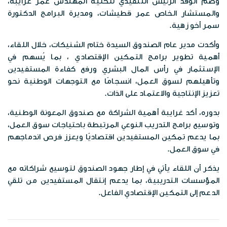
الخرائط الرقمية
وضمّ الوفد الرئيس التنفيذي للكلية المهندس عمر غرايبة،
الفعاليات
والمستشار الخاص عمر قطيشات، ومديرة البرامج الدكتورة
وظائف شاغرة
الخطط الاستراتيجية
سمر أخو زهية.
موزانة صندوق المعونة الوطنية
البوم الصور
الشركاء الاستراتيجين
وأكدت مدير عام الصندوق السيدة ختام الشنيكات، خلال اللقاء،
تقارير مدقق الحسابات الختامية
أهمية تطوير برامج التمكين الإقتصادي ، بما يُسهم في
المكتبة المرئية
مبادرات الصندوق
الإستثمار في رأس المال البشري ورفع كفاءة المستفيدين
وتأهيلهم لسوق العمل، انسجامًا مع التوجهات الوطنية نحو
المواد الاعلامية
تعزيز الإنتاجية والاعتماد على الذات.
قصص نجاح
بدوره، أكد غرايبة أهمية الشراكة مع صندوق المعونة الوطنية،
النشرات المعرفية
اتصل بنا
وتوسيع برامج التدريب النوعي المرتبطة باحتياجات سوق العمل،
بما يدعم تمكين المستفيدين اقتصاديًا ويعزز فرص اندماجهم
بروشورات
في سوق العمل.
يذكر أن اللقاء يأتي في إطار جهود الصندوق لتوسيع شراكاته مع
المؤسسات التدريبية، بما يدعم إنتقال المستفيدين من تلقي
الدعم إلى التمكين الإقتصادي الفاعل.