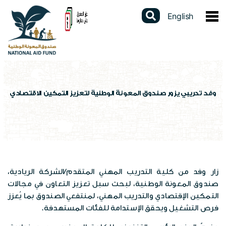
English
عن الصندوق
نبذة عن الصندوق
الخدمات الالكترونية
كلمة المدير العام
دليل الخدمات
المشاركات الالكترونية
وفد تدريبي يزور صندوق المعونة الوطنية لتعزيز التمكين الاقتصادي
القوانين والتشريعات
برنامج الدعم النقدي الموحد
استطلاعات الرأي
البيانات المفتوحة
استراتيجيتنا
برنامج التأهيل الجسماني
تواصل مع المدير العام
تقارير سنوية
السجل الوطني الموحد
الهيكل التنظيمي
شهادة لمن يهمه الأمر
الشكاوى الإلكترونية
زار وفد من كلية التدريب المهني المتقدم/الشركة الريادية،
دراسات وابحاث
عن السجل
المركز الاعلامي
صندوق المعونة الوطنية، لبحث سبل تعزيز التعاون في مجالات
برامج الصندوق
فتح محفظة الكترونية
التمكين الإقتصادي والتدريب المهني، لمنتفعي الصندوق بما يُعزز
تقييم الخدمة
احصاءات وبيانات
فرص التشغيل ويحقق الإستدامة للفئات المستهدفة.
الاخبار
العطاءات
مكاتب الصندوق
الإستبيانات