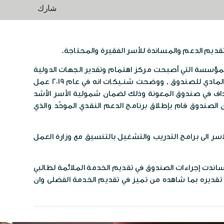
شارك
 تقديم الدعم والمساندة للأسر الفقيرة والمحتاجة.
المؤسسة التي أصبحت مركز اهتمام وتقدير الجهات الدولية
والإقليـمية العاملة في مجال مكافحة الفقر والتخفيف عن الأسر المحــتاجة، والذين لم يتوانوا يومًا عن تقديم الدعم المعنوي والمادي للصندوق , ووضحت شنـيكات انه في عام 2019 عمل
نامج تكافل , وفي عام 2021, تم مراجعة نظـــــــــام الاستهداف في صندوق المعونة وذلك لضمان شمولية الأسر الأشد
الصندوق قام بإطلاق برنامج الدعم النقدي الموحّد والذي
ر الى برامج التدريب والتشغيل بالتنسيق مع وزارة العمل
 ساندت إجراءات الصندوق في تقديم الخدمة الملائمة لطالبي
تقديره بما شاهده من تميز في تقديم الخدمة الفضلى وان