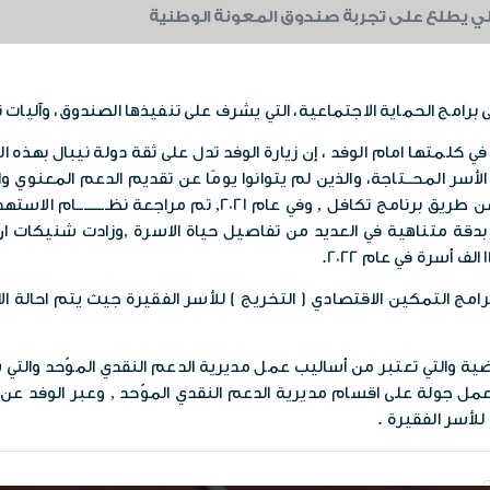
لي يطلع على تجربة صندوق المعونة الوطنية
 برامج الحماية الاجتماعية، التي يشرف على تنفيذها الصندوق، وآليات
كلمتها امام الوفد ، إن زيارة الوفد تدل على ثقة دولة نيبال بهذه 
الصندوق على توسيع برامجه حيث استهدف 85 الف اسرة عن طريق بر
 بدقة متناهية في العديد من تفاصيل حياة الاسرة ,وزادت شنيكات ان 
التمكين الاقتصادي ( التخريج ) للأسر الفقيرة جيث يتم احالة الاس
ضية والتي تعتبر من أساليب عمل مديرية الدعم النقدي الموّحد والتي
 جولة على اقسام مديرية الدعم النقدي الموّحد , وعبر الوفد عن 
لأسر الفقيرة .