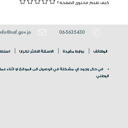
كيف تقيم محتوى الصفحة؟
info@naf.gov.jo
06-5635430
الوظائف
روابط مفيدة
الاسئلة الاكثر تكرارا
استطلا
في حال وجود اي مشكلة في الوصول الى الموقع او اثناء عملية
الوطني