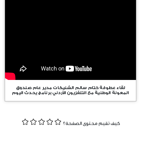
الخرائط الرقمية
الفعاليات
وظائف شاغرة
الخطط الاستراتيجية
موزانة صندوق المعونة الوطنية
البوم الصور
الشركاء الاستراتيجين
تقارير مدقق الحسابات الختامية
المكتبة المرئية
مبادرات الصندوق
المواد الاعلامية
قصص نجاح
النشرات المعرفية
اتصل بنا
بروشورات
لقاء عطوفة ختام سالم الشنيكات مدير عام صندوق
المعونة الوطنية مع التلفزيون الأردني برنامج يحدث اليوم
كيف تقيم محتوى الصفحة؟